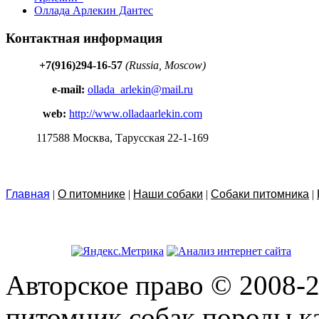
Оллада Арлекин Дантес
Контактная информация
+7(916)294-16-57
(Russia, Moscow)
e-mail:
ollada_arlekin@mail.ru
web:
http://www.olladaarlekin.com
117588 Москва, Тарусская 22-1-169
Главная
|
О питомнике
|
Наши собаки
|
Собаки питомника
|
Авторское право © 2008-2
питомник собак породы ка