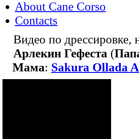
About Cane Corso
Contacts
Видео по дрессировке,
Арлекин Гефеста
(
Пап
Мама
:
Sakura Ollada A