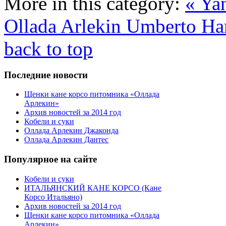
More in this category:
« Yan
Ollada Arlekin Umberto H
back to top
Последние новости
Щенки кане корсо питомника «Оллада
Арлекин»
Архив новостей за 2014 год
Кобели и суки
Оллада Арлекин Джаконда
Оллада Арлекин Дантес
Популярное на сайте
Кобели и суки
ИТАЛЬЯНСКИЙ КАНЕ КОРСО (Кане
Корсо Итальяно)
Архив новостей за 2014 год
Щенки кане корсо питомника «Оллада
Арлекин»