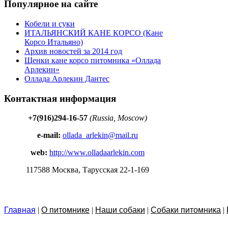
Популярное на сайте
Кобели и суки
ИТАЛЬЯНСКИЙ КАНЕ КОРСО (Кане
Корсо Итальяно)
Архив новостей за 2014 год
Щенки кане корсо питомника «Оллада
Арлекин»
Оллада Арлекин Дантес
Контактная информация
+7(916)294-16-57
(Russia, Moscow)
e-mail:
ollada_arlekin@mail.ru
web:
http://www.olladaarlekin.com
117588 Москва, Тарусская 22-1-169
Главная
|
О питомнике
|
Наши собаки
|
Собаки питомника
|