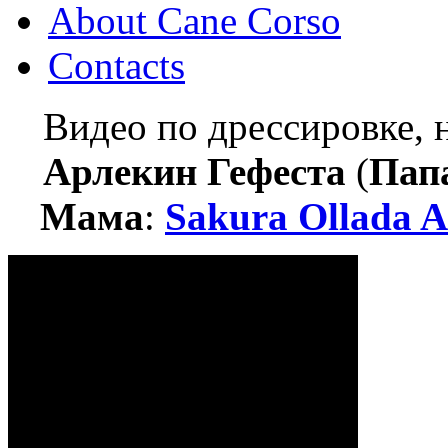
About Cane Corso
Contacts
Видео по дрессировке,
Арлекин Гефеста
(
Пап
Мама
:
Sakura Ollada A