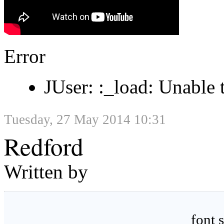
Error
JUser: :_load: Unable 
Tuesday, 27 May 2014 10:31
Redford
Written by
font 