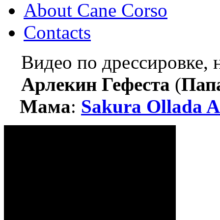
About Cane Corso
Contacts
Видео по дрессировке,
Арлекин Гефеста
(
Пап
Мама
:
Sakura Ollada A