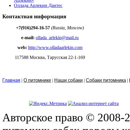
Арлекин»
Оллада Арлекин Дантес
Контактная информация
+7(916)294-16-57
(Russia, Moscow)
e-mail:
ollada_arlekin@mail.ru
web:
http://www.olladaarlekin.com
117588 Москва, Тарусская 22-1-169
Главная
|
О питомнике
|
Наши собаки
|
Собаки питомника
|
Авторское право © 2008-2