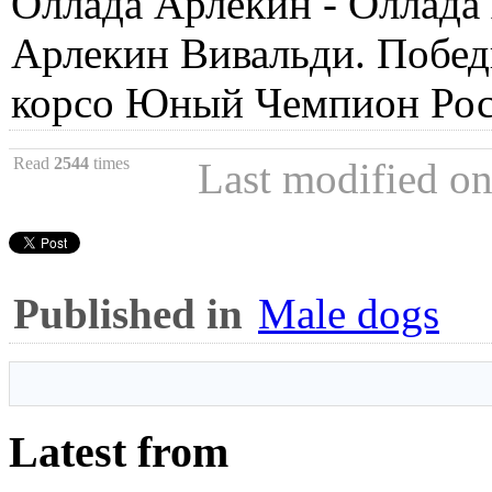
Оллада Арлекин - Оллада
Арлекин Вивальди. Победи
корсо Юный Чемпион Рос
Read
2544
times
Last modified o
Published in
Male dogs
Latest from