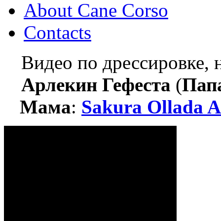
About Cane Corso
Contacts
Видео по дрессировке,
Арлекин Гефеста
(
Пап
Мама
:
Sakura Ollada A