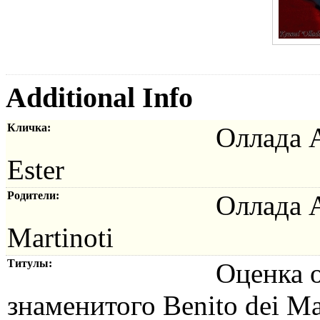
Additional Info
Кличка:
Оллада А
Ester
Родители:
Оллада А
Martinoti
Титулы:
Оценка о
знаменитого Benito dei Ma