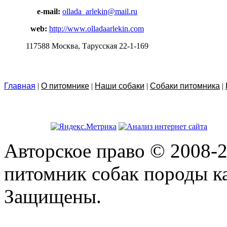
e-mail:
ollada_arlekin@mail.ru
web:
http://www.olladaarlekin.com
117588 Москва, Тарусская 22-1-169
Главная
|
О питомнике
|
Наши собаки
|
Собаки питомника
|
Авторское право © 2008-2
питомник собак породы ка
Защищены.