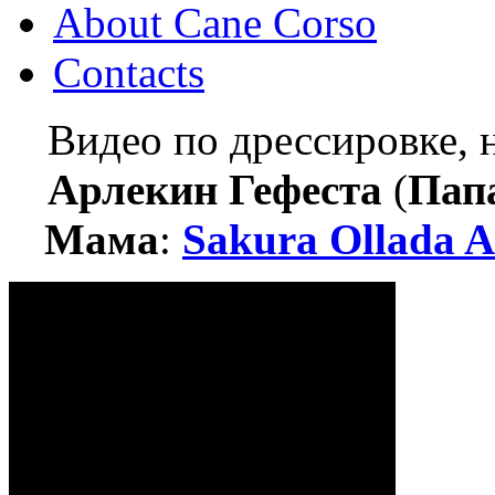
About Cane Corso
Contacts
Видео по дрессировке,
Арлекин Гефеста
(
Пап
Мама
:
Sakura Ollada A