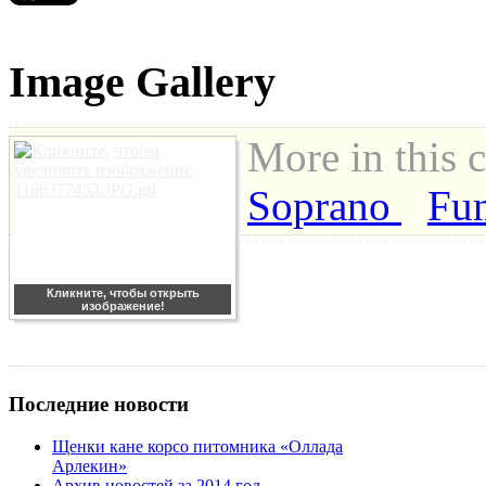
Image Gallery
More in this 
Soprano
Fu
Кликните, чтобы открыть
изображение!
Последние новости
Щенки кане корсо питомника «Оллада
Арлекин»
Архив новостей за 2014 год