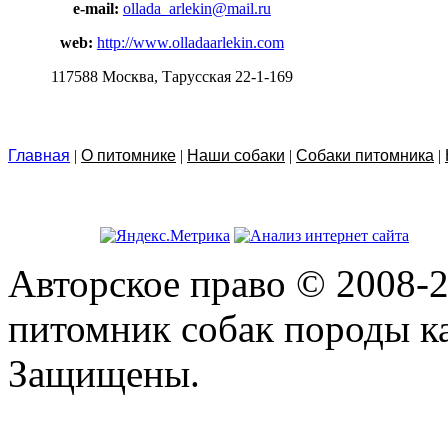
e-mail:
ollada_arlekin@mail.ru
web:
http://www.olladaarlekin.com
117588 Москва, Тарусская 22-1-169
Главная
|
О питомнике
|
Наши собаки
|
Собаки питомника
|
Авторское право © 2008-2
питомник собак породы ка
Защищены.