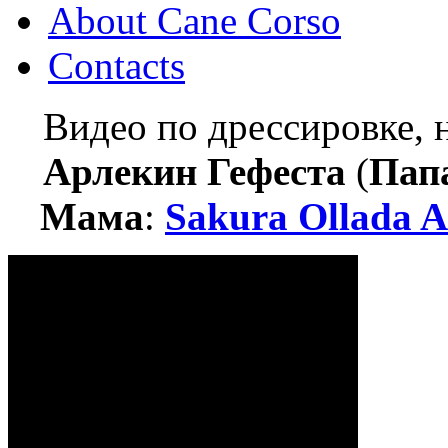
About Cane Corso
Contacts
Видео по дрессировке,
Арлекин Гефеста
(
Пап
Мама
:
Sakura Ollada A