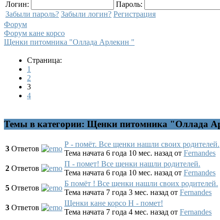
Логин:
Пароль:
Забыли пароль?
Забыли логин?
Регистрация
Форум
Форум кане корсо
Щенки питомника "Оллада Арлекин "
Страница:
1
2
3
4
Темы в категории: Щенки питомника "Оллада А
Р - помёт. Все щенки нашли своих родителей.
3
Ответов
Тема начата 6 года 10 мес. назад
от
Fernandes
П - помет! Все щенки нашли родителей.
2
Ответов
Тема начата 6 года 10 мес. назад
от
Fernandes
Б помёт ! Все щенки нашли своих родителей.
5
Ответов
Тема начата 7 года 3 мес. назад
от
Fernandes
Щенки кане корсо Н - помет!
3
Ответов
Тема начата 7 года 4 мес. назад
от
Fernandes